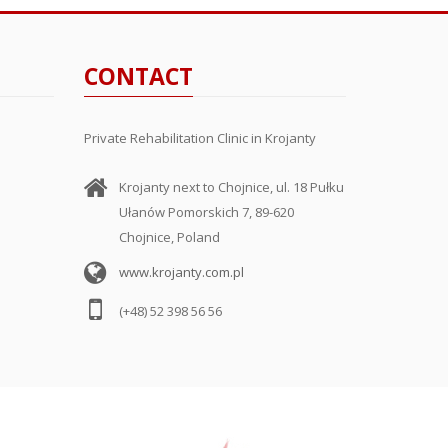
CONTACT
Private Rehabilitation Clinic in Krojanty
Krojanty next to Chojnice, ul. 18 Pułku
Ułanów Pomorskich 7, 89-620
Chojnice, Poland
www.krojanty.com.pl
(+48) 52 398 56 56