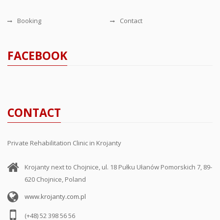
Booking
Contact
FACEBOOK
CONTACT
Private Rehabilitation Clinic in Krojanty
Krojanty next to Chojnice, ul. 18 Pułku Ułanów Pomorskich 7, 89-
620 Chojnice, Poland
www.krojanty.com.pl
(+48) 52 398 56 56