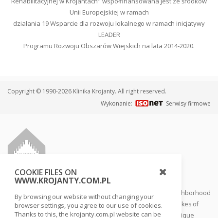
Rehabilitacyjnej w Krojantach" współfinansowana jest ze środków
Unii Europejskiej w ramach
działania 19 Wsparcie dla rozwoju lokalnego w ramach inicjatywy
LEADER
Programu Rozwoju Obszarów Wiejskich na lata 2014-2020.
Copyright © 1990-2026 Klinika Krojanty. All right reserved.
Wykonanie:
Serwisy firmowe
COOKIE FILES ON
WWW.KROJANTY.COM.PL
The clinic is located in the heart of Tuchola Forest in the neighborhood
By browsing our website without changing your
of Tuchola Forest National Park surrounded by forests and lakes of
browser settings, you agree to our use of cookies.
Thanks to this, the krojanty.com.pl website can be
Pomeranian Lakeland. This biosphere reserve provides a unique